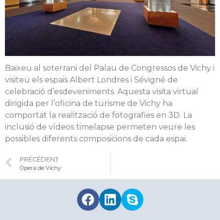
Baixeu al soterrani del Palau de Congressos de Vichy i
visiteu els espais Albert Londres i Sévigné de
celebració d’esdeveniments. Aquesta visita virtual
dirigida per l’oficina de turisme de Vichy ha
comportat la realització de fotografies en 3D. La
inclusió de vídeos timelapse permeten veure les
possibles diferents composicions de cada espai.
PRÉCÉDENT
Òpera de Vichy