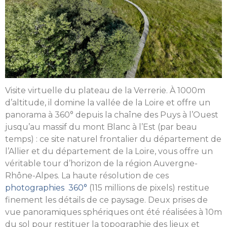
Visite virtuelle du plateau de la Verrerie. À 1000m
d’altitude, il domine la vallée de la Loire et offre un
panorama à 360° depuis la chaîne des Puys à l’Ouest
jusqu’au massif du mont Blanc à l’Est (par beau
temps) : ce site naturel frontalier du département de
l’Allier et du département de la Loire, vous offre un
véritable tour d’horizon de la région Auvergne-
Rhône-Alpes. La haute résolution de ces
photographies 360°
(115 millions de pixels) restitue
finement les détails de ce paysage. Deux prises de
vue panoramiques sphériques ont été réalisées à 10m
du sol pour restituer la topographie des lieux et